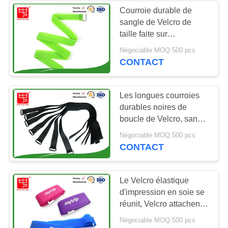
Courroie durable de
sangle de Velcro de
56
taille faite sur
Courroies de
commande,
Négociable MOQ:500 pcs
Weatherability élastique
CONTACT
crochet et de ski de
de courroie de Velcro
boucle
Les longues courroies
durables noires de
boucle de Velcro, sangle
de Velcro attache la
65
Négociable MOQ:500 pcs
catégorie d'A
CONTACT
Le double a
dégrossi crochet et
Le Velcro élastique
d'impression en soie se
petit pain de boucle
réunit, Velcro attachent
attache vers le bas
Négociable MOQ:500 pcs
n'importe quelle couleur