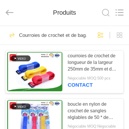
Shenzhen
Zhongda
Hook
Produits
&
Loop
Co.,
Ltd.
All
À
66
Rights
Reserved.
Courroies de crochet et de bagage de boucle
LA
crochet et bande de
MAISON
boucle
courroies de crochet de
longueur de la largeur
PRODUITS
250mm de 35mm et de
bagage de boucle
Négociable MOQ:500 pcs
À
CONTACT
23
PROPOS
Crochet et boucle
DE
boucle en nylon de
crochet de sangles
NOUS
en plastique
réglables de 50 * de
2000mm avec le paquet
Négociable MOQ:Négociable