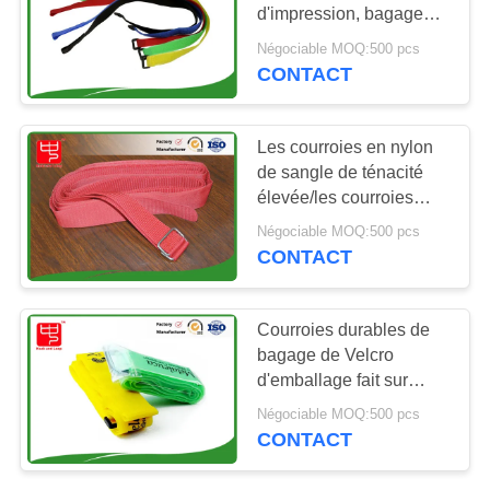
DEMANDEZ
d'impression, bagage
résistant attache la taille
UN DEVIS
Négociable MOQ:500 pcs
faite sur commande
CONTACT
54
Crochet et serre-
PLAN
DU
Les courroies en nylon
câble de boucle
de sangle de ténacité
SITE
élevée/les courroies
sangle de Velcro avec le
Négociable MOQ:500 pcs
métal bouclent
POLITIQUE
CONTACT
DE
72
CONFIDENTIALITÉ
Courroies durables de
Courroies de
bagage de Velcro
d'emballage fait sur
crochet et de boucle
commande avec
Négociable MOQ:500 pcs
l'abrasion en plastique
CONTACT
de boucle