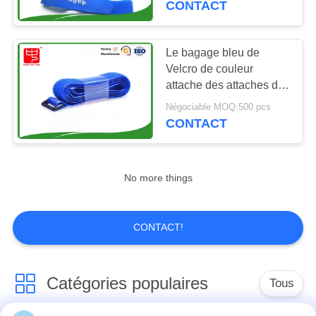
CONTACT
qui respecte
11
l'environnement
Courroies de
Le bagage bleu de
Velcro de couleur
crochet et de
attache des attaches de
crochet et de boucle
bagage de boucle
Négociable MOQ:500 pcs
pour la résistance
CONTACT
thermique de tissu
15
No more things
Courroies en nylon
de sangle
CONTACT!
Catégories populaires
Tous