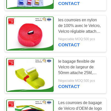
VISITE
de supermarché
CONTACT
DE
L'USINE
les courroies en nylon
52
de 100% avec le Velcro,
Crochet et bande
Velcro réglable attache
CONTRÔLE
la longueur de la largeur
adhésifs de boucle
Négociable MOQ:500 pcs
DE
200mm de 25mm
CONTACT
LA
QUALITÉ
le bagage flexible de
Velcro de largeur de
50mm attache 25M,
NOUS
31
27.5yd/petit pain
Négociable MOQ:500 pcs
CONTACTER
Corrections faites
blanc/noir
CONTACT
sur commande de
NOUVELLES
Les courroies de bagage
crochet et de boucle
de Velcro d'OEM de logo