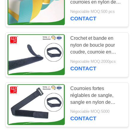
courroies en nylon de
30
sangle, cerclage en
Négociable MOQ:500 pcs
Courroies élastiques
nylon de Web de
CONTACT
résistance à l'eau de
de crochet et de
catégorie d'A
Crochet et bande en
boucle
nylon de boucle pour
coudre, courroie en
nylon noire de sangle
Négociable MOQ:2000pcs
avec la boucle
CONTACT
10
Lettres d'alphabet
Courroies fortes
de crochet et de
réglables de sangle,
sangle en nylon de
boucle
couture Customed pour
Négociable MOQ:5000
lier
CONTACT
22