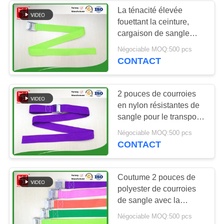
La ténacité élevée
fouettant la ceinture,
56
cargaison de sangle
Courroies de
amarrent des courroies
Négociable MOQ:500 pcs
pour le rochet
CONTACT
crochet et de ski de
boucle
2 pouces de courroies
en nylon résistantes de
sangle pour le transport,
qui respecte
65
Négociable MOQ:500 pcs
l'environnement
CONTACT
Le double a
dégrossi crochet et
Coutume 2 pouces de
polyester de courroies
petit pain de boucle
de sangle avec la
boucle de came
Négociable MOQ:500 pcs