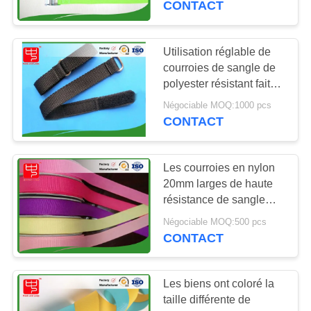
CONTACT
11
Courroies de
Utilisation réglable de
courroies de sangle de
crochet et de
polyester résistant fait
sur commande de taille
bagage de boucle
Négociable MOQ:1000 pcs
pour la réparation
CONTACT
Les courroies en nylon
15
20mm larges de haute
Courroies en nylon
résistance de sangle
pour le vêtement vêtx
de sangle
Négociable MOQ:500 pcs
CONTACT
Les biens ont coloré la
taille différente de