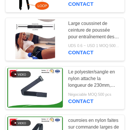
VISITE
CONTACT
DE
L'USINE
Large coussinet de
52
ceinture de poussée
Crochet et bande
pour entraînement des
CONTRÔLE
hanches réglable de 2
adhésifs de boucle
UDS 0.6 ~ USD 1 MOQ:500 pièces
DE
pouces pour haltères,
CONTACT
impression
LA
personnalisée acceptée
QUALITÉ
Le polyester/sangle en
nylon attache la
longueur de 230mm,
NOUS
31
sangle en nylon légère
Négociable MOQ:500 pcs
CONTACTER
Corrections faites
pour le câble rangé
CONTACT
sur commande de
NOUVELLES
courroies en nylon faites
crochet et de boucle
sur commande larges de