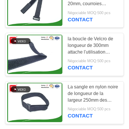
DEMANDEZ
20mm, courroies
réglables de sangle
UN DEVIS
Négociable MOQ:500 pcs
avec la boucle en
CONTACT
54
plastique
Crochet et serre-
PLAN
DU
la boucle de Velcro de
câble de boucle
longueur de 300mm
SITE
attache l'utilisation
multiple de haute de
Négociable MOQ:500 pcs
ténacité sangle en nylon
POLITIQUE
CONTACT
de courroie
DE
72
CONFIDENTIALITÉ
La sangle en nylon noire
Courroies de
de longueur de la
largeur 250mm des
crochet et de boucle
courroies 18mm de
Négociable MOQ:500 pcs
sangle amarrent des
CONTACT
courroies