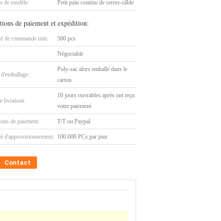
 de modèle:
Petit pain continu de serres-câble
tions de paiement et expédition:
té de commande min:
500 pcs
Négociable
Poly-sac alors emballé dans le
 d'emballage:
carton
10 jours ouvrables après ont reçu
e livraison:
votre paiement
ions de paiement:
T/T ou Paypal
té d'approvisionnement:
100.000 PCs par jour
Contact