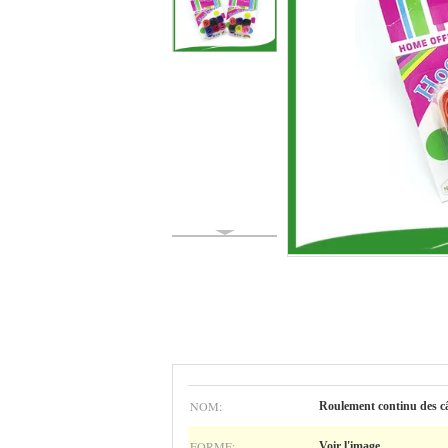
NOM:
Roulement continu des c
FORME:
Voir l'image