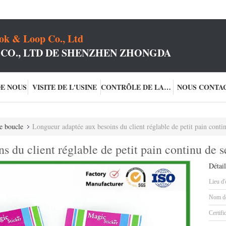
k & Loop Co., Ltd
 CO., LTD DE SHENZHEN ZHONGDA
DE NOUS
VISITE DE L'USINE
CONTRÔLE DE LA QUALITÉ
NOUS CONTA
de boucle
Longueur adaptée aux besoins du client réglable de petit pain contin
 du client réglable de petit pain continu de s
Détail
Lieu d'
Nom de
Certifi