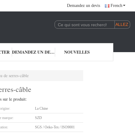
Demandez un devis
French
CTER
DEMANDEZ UN DEVIS
NOUVELLES
u de serres-câble
erres-câble
s sur le produit:
origine:
La Chine
 marque:
SZD
cation:
SGS / Oeko-Tex / ISO9001