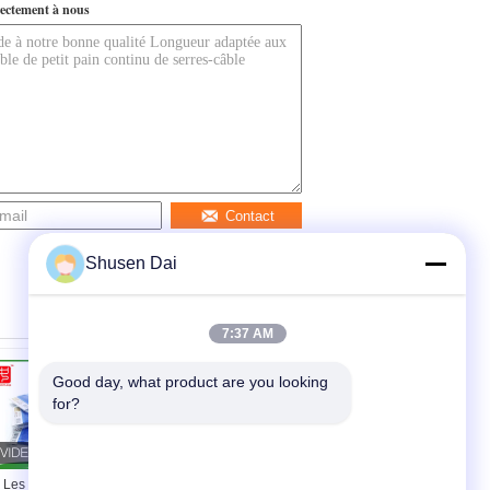
ectement à nous
Contact
Shusen Dai
7:37 AM
Good day, what product are you looking 
for?
Les serres-câble en
Serre-câble de