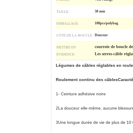
TAILLE:
30 mm
EMBALLAGE:
100pcs/polybag
CÔTÉ DE LA BOUCLE:
Douceur
METTRE EN
courroie de boucle de
ÉVIDENCE:
Les serres-câble régl
Légumes de câbles réglables en roul
Roulement continu des câbles
Caracté
1- Ceinture adhésive noire
2La douceur elle-même, aucune blessure 
3Une longue durée de vie de plus de 10 