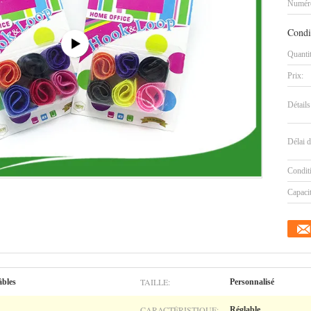
Numéro
Condi
Quanti
Prix:
Détails
Délai d
Condit
Capaci
TAILLE:
âbles
Personnalisé
CARACTÉRISTIQUE:
Réglable