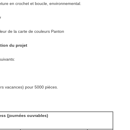
eture en crochet et boucle, environnemental.
r
uleur de la carte de couleurs Panton
tion du projet
suivants:
ors vacances) pour 5000 pièces.
ess (journées ouvrables)