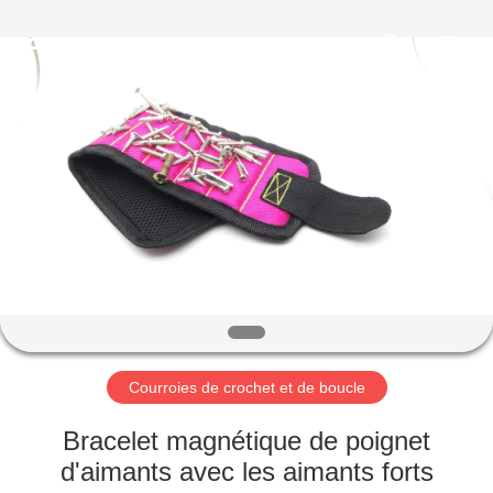
Shenzhen
Zhongda
Hook
&
Loop
Co.,
Ltd.
All
À
Rights
Reserved.
LA
MAISON
PRODUITS
À
PROPOS
Courroies de crochet et de boucle
DE
NOUS
Bracelet magnétique de poignet
d'aimants avec les aimants forts