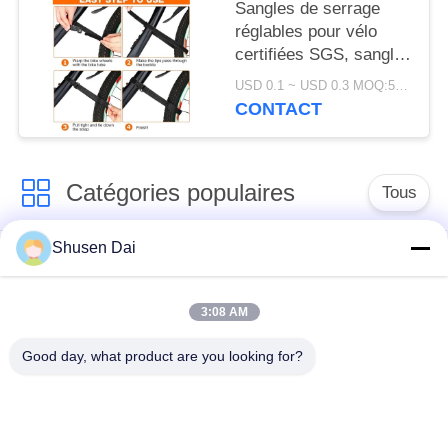
Sangles de serrage
réglables pour vélo
certifiées SGS, sangle
de batterie
USD 0.1 ~ USD 0.3 MOQ:500 pièces
antidérapante pour un
CONTACT
transport pratique de
vélo
Catégories populaires
Tous
Shusen Dai
crochet et bande de
Crochet et boucle en
boucle
plastique
3:08 AM
Corrections faites sur
Crochet et bande
Good day, what product are you looking for?
commande de
adhésifs de boucle
crochet et de boucle