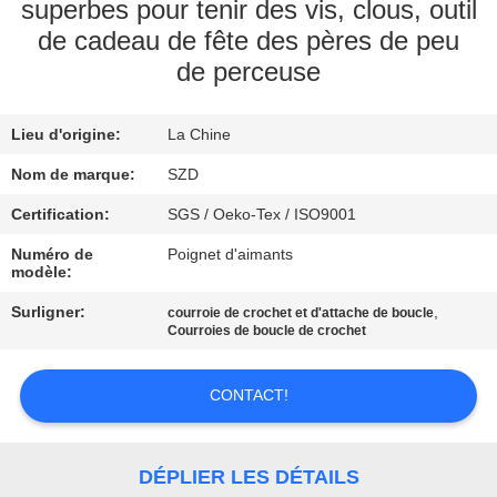
VISITE
superbes pour tenir des vis, clous, outil
de cadeau de fête des pères de peu
DE
de perceuse
L'USINE
Lieu d'origine:
La Chine
CONTRÔLE
Nom de marque:
SZD
DE
Certification:
SGS / Oeko-Tex / ISO9001
LA
Numéro de
Poignet d'aimants
QUALITÉ
modèle:
Surligner:
,
courroie de crochet et d'attache de boucle
NOUS
Courroies de boucle de crochet
CONTACTER
CONTACT!
NOUVELLES
DÉPLIER LES DÉTAILS