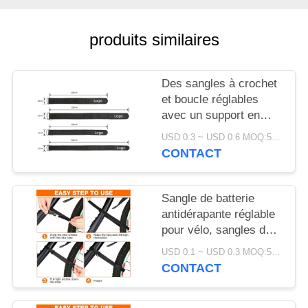
DEMANDEZ
UN DEVIS
produits similaires
PLAN
Des sangles à crochet
DU
et boucle réglables
avec un support en
SITE
silicone antidérapant
USD 0.3 ~ USD 0.6 MOQ:500 pièces
pour un montage de
CONTACT
POLITIQUE
batterie étroitement
sécurisé et une
DE
protection électronique
Sangle de batterie
CONFIDENTIALITÉ
antidérapante réglable
pour vélo, sangles de
serrage certifiées SGS,
USD 0.1 ~ USD 0.3 MOQ:500 pièces
accessoires de vélo
CONTACT
pour un transport facile