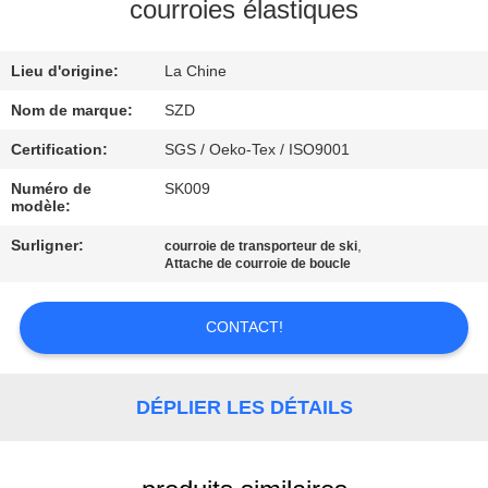
VISITE
courroies élastiques
DE
Lieu d'origine:
La Chine
L'USINE
Nom de marque:
SZD
CONTRÔLE
Certification:
SGS / Oeko-Tex / ISO9001
DE
Numéro de
SK009
modèle:
LA
Surligner:
,
courroie de transporteur de ski
QUALITÉ
Attache de courroie de boucle
NOUS
CONTACT!
CONTACTER
DÉPLIER LES DÉTAILS
NOUVELLES