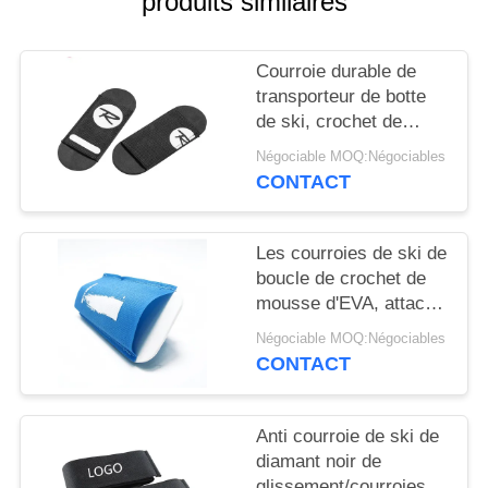
produits similaires
DEMANDEZ
UN DEVIS
Courroie durable de
transporteur de botte
PLAN
de ski, crochet de
montagnes et courroie
DU
Négociable MOQ:Négociables
élastiques de boucle
CONTACT
SITE
POLITIQUE
Les courroies de ski de
boucle de crochet de
DE
mousse d'EVA, attache
CONFIDENTIALITÉ
attache le poids léger
Négociable MOQ:Négociables
CONTACT
Anti courroie de ski de
diamant noir de
glissement/courroies