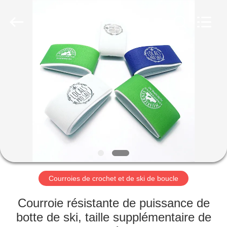
Shenzhen
Zhongda
Hook
&
Loop
Co.,
Ltd.
All
À
Rights
Reserved.
LA
MAISON
PRODUITS
À
PROPOS
Courroies de crochet et de ski de boucle
DE
NOUS
Courroie résistante de puissance de
botte de ski, taille supplémentaire de