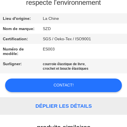
VISITE
respecte l'environnement
DE
Lieu d'origine:
La Chine
L'USINE
Nom de marque:
SZD
CONTRÔLE
Certification:
SGS / Oeko-Tex / ISO9001
DE
Numéro de
ES003
modèle:
LA
Surligner:
,
courroie élastique de livre
QUALITÉ
crochet et boucle élastiques
NOUS
CONTACT!
CONTACTER
DÉPLIER LES DÉTAILS
NOUVELLES