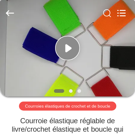
Shenzhen
Zhongda
Hook
&
Loop
Co.,
Ltd.
All
À
Rights
Reserved.
LA
MAISON
PRODUITS
À
PROPOS
Courroies élastiques de crochet et de boucle
DE
NOUS
Courroie élastique réglable de
livre/crochet élastique et boucle qui