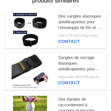
produits similaires
DEMANDEZ
UN DEVIS
Des sangles élastiques
antidérapantes pour
PLAN
l'enveloppe de fils et de
câbles
DU
USD 0.25 MOQ:Négociable
CONTACT
SITE
POLITIQUE
Sangles de serrage
élastiques
DE
antidérapantes pour
CONFIDENTIALITÉ
tuyaux, câbles, vélos,
Négociable MOQ:500 pièces
bagages, camping,
CONTACT
tapis de yoga, SGS
Pass, bleu
Des bandes de
raccordement à
crochets et boucles