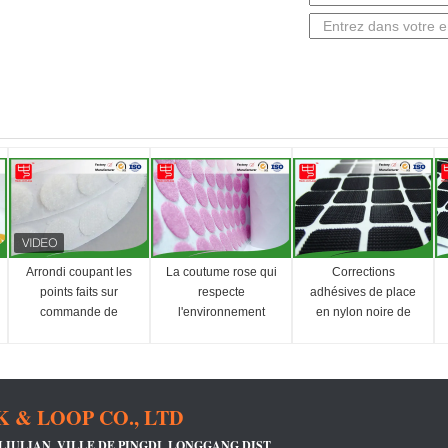
Arrondi coupant les
La coutume rose qui
Corrections
points faits sur
respecte
adhésives de place
commande de
l'environnement
en nylon noire de
corrections de
raccorde Dot Shape
couleur avec le coin
crochet et de boucle
In Rolls
rond
& LOOP CO., LTD
IULIAN, VILLE DE PINGDI, LONGGANG DIST,