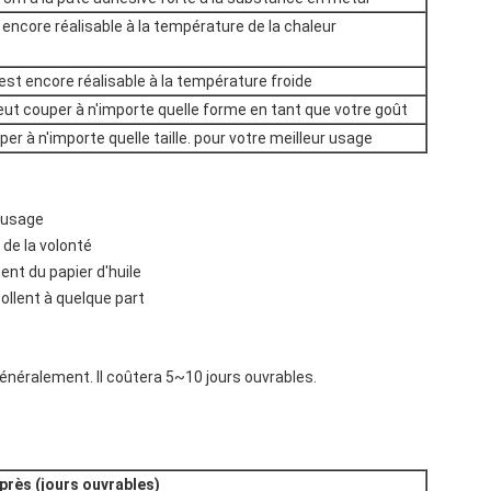
t encore réalisable à la température de la chaleur
l est encore réalisable à la température froide
, peut couper à n'importe quelle forme en tant que votre goût
uper à n'importe quelle taille. pour votre meilleur usage
e usage
 de la volonté
ent du papier d'huile
 collent à quelque part
énéralement. Il coûtera 5~10 jours ouvrables.
près (jours ouvrables)