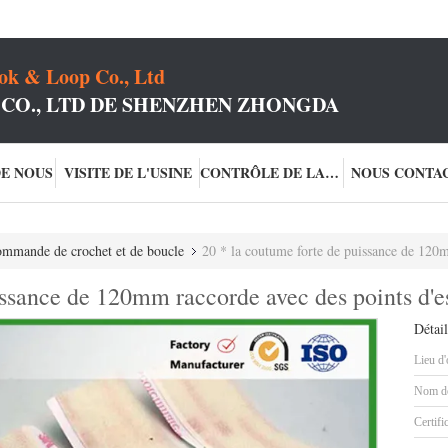
k & Loop Co., Ltd
 CO., LTD DE SHENZHEN ZHONGDA
DE NOUS
VISITE DE L'USINE
CONTRÔLE DE LA QUALITÉ
NOUS CONTA
commande de crochet et de boucle
20 * la coutume forte de puissance de 120mm racc
issance de 120mm raccorde avec des points d'e
Détail
Lieu d'
Nom de
Certifi