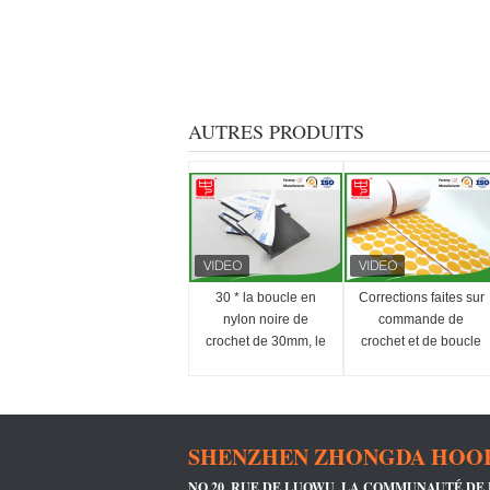
AUTRES PRODUITS
30 * la boucle en
Corrections faites sur
nylon noire de
commande de
crochet de 30mm, le
crochet et de boucle
crochet de colle et le
de couleur orange
froid collant de points
emballant en petit
de boucle résistent
pain écologique
SHENZHEN ZHONGDA HOOK 
NO.20, RUE DE LUOWU, LA COMMUNAUTÉ DE L