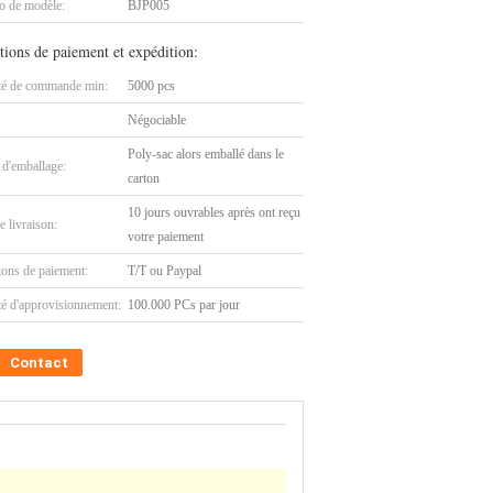
 de modèle:
BJP005
tions de paiement et expédition:
té de commande min:
5000 pcs
Négociable
Poly-sac alors emballé dans le
 d'emballage:
carton
10 jours ouvrables après ont reçu
e livraison:
votre paiement
ions de paiement:
T/T ou Paypal
té d'approvisionnement:
100.000 PCs par jour
Contact