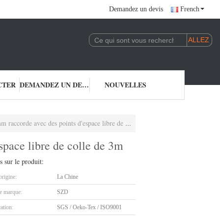
Demandez un devis
French
CTER
DEMANDEZ UN DEVIS
NOUVELLES
orde avec des points d'espace libre de colle de 3m
space libre de colle de 3m
s sur le produit:
origine:
La Chine
 marque:
SZD
cation:
SGS / Oeko-Tex / ISO9001