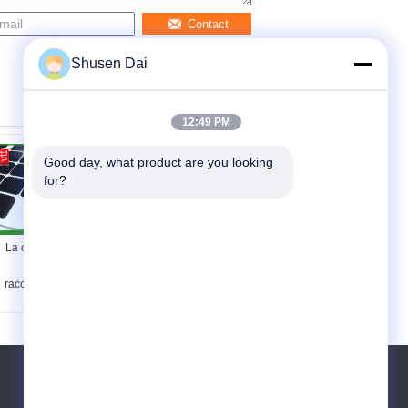
Contact
Shusen Dai
12:49 PM
Good day, what product are you looking 
for?
La coutume carrée
Petit Dots In Rolls
de forme
With blanc/rose
raccorde/correction
durable diamètre de
collante découpée
10mm - de 150mm
avec des matrices
Téléphone:
86-755-84666111