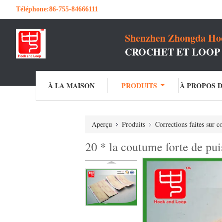
Téléphone:
86-755-84666111
Shenzhen Zhongda Hoo
CROCHET ET LOOP
À LA MAISON
PRODUITS
À PROPOS 
Aperçu
Produits
Corrections faites sur 
20 * la coutume forte de pu