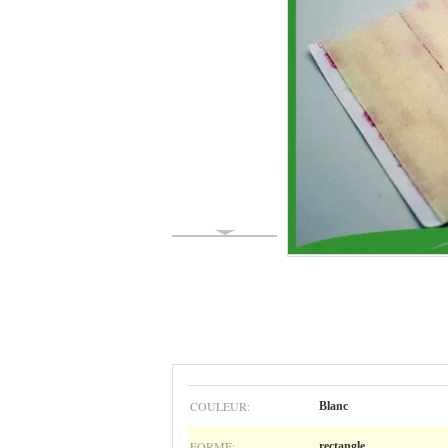
COULEUR:
Blanc
FORME:
rectangle