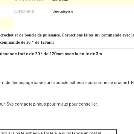
CATÉGORIE:
Une catégorie
 crochet et de boucle de puissance
Corrections faites sur commande avec la
,
ur commande de 20 * de 120mm
issance forte de 20 * de 120mm avec la colle de 3m
ment de découpage basé sur la boucle adhésive commune de crochet. Elle
pour. Svp contactez-nous pour mieux pour conseiller.
de 3m a la pâte adhésive forte à la substance en métal