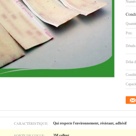
Numéro
Condi
Quanti
Prix:
Détails
Délai d
Condit
Capaci
CARACTÉRISTIQUE:
Qui respecte l'environnement, résistant, adhésif
SORTE DE COLLE:
3M collent