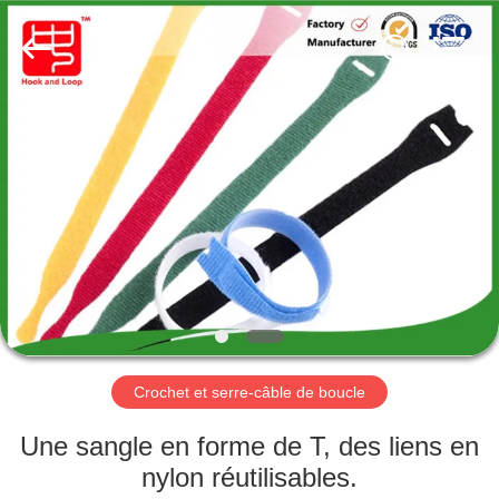
Shenzhen
Zhongda
Hook
&
Loop
Co.,
Ltd.
All
À
Rights
Reserved.
LA
MAISON
PRODUITS
À
PROPOS
Crochet et serre-câble de boucle
DE
NOUS
Une sangle en forme de T, des liens en
nylon réutilisables.