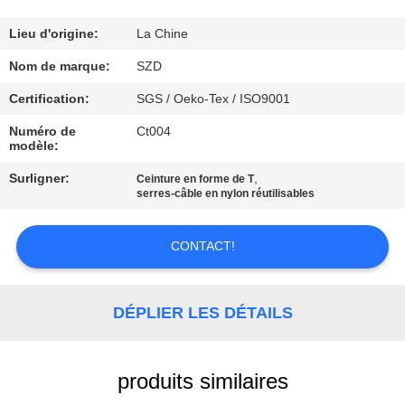
VISITE
DE
Lieu d'origine:
La Chine
L'USINE
Nom de marque:
SZD
Certification:
SGS / Oeko-Tex / ISO9001
CONTRÔLE
Numéro de
Ct004
modèle:
DE
Surligner:
,
LA
Ceinture en forme de T
serres-câble en nylon réutilisables
QUALITÉ
CONTACT!
NOUS
CONTACTER
DÉPLIER LES DÉTAILS
NOUVELLES
produits similaires