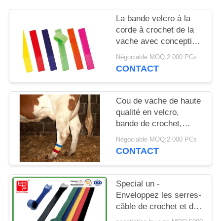
DEMANDEZ
La bande velcro à la
UN DEVIS
corde à crochet de la
vache avec conception
PLAN
auto-accrochante et
Négociable MOQ:2 000 PCs
sélection de couleurs
DU
CONTACT
variées
SITE
Cou de vache de haute
qualité en velcro,
POLITIQUE
bande de crochet,
DE
corde à boucle
Négociable MOQ:2 000 PCs
CONFIDENTIALITÉ
15*180mm
CONTACT
personnalisable
Special un -
Enveloppez les serres-
câble de crochet et de
boucle pour la