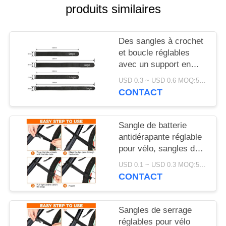
DEMANDEZ
produits similaires
UN DEVIS
Des sangles à crochet
PLAN
et boucle réglables
avec un support en
DU
silicone antidérapant
USD 0.3 ~ USD 0.6 MOQ:500 pièces
SITE
pour un montage de
CONTACT
batterie étroitement
sécurisé et une
POLITIQUE
protection électronique
Sangle de batterie
DE
antidérapante réglable
pour vélo, sangles de
CONFIDENTIALITÉ
serrage certifiées SGS,
USD 0.1 ~ USD 0.3 MOQ:500 pièces
accessoires de vélo
CONTACT
pour un transport facile
Sangles de serrage
réglables pour vélo