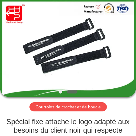
Shenzhen
Zhongda
Hook
&
Loop
Co.,
Ltd.
All
À
Rights
Reserved.
LA
MAISON
PRODUITS
À
PROPOS
Courroies de crochet et de boucle
DE
NOUS
Spécial fixe attache le logo adapté aux
besoins du client noir qui respecte