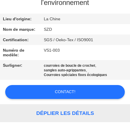
VISITE
l'environnement
DE
Lieu d'origine:
La Chine
L'USINE
Nom de marque:
SZD
CONTRÔLE
Certification:
SGS / Oeko-Tex / ISO9001
DE
Numéro de
VS1-003
modèle:
LA
Surligner:
,
courroies de boucle de crochet
QUALITÉ
,
sangles auto-agrippantes
Courroies spéciales fixes écologiques
NOUS
CONTACT!
CONTACTER
DÉPLIER LES DÉTAILS
NOUVELLES