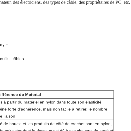
ateur, des électriciens, des types de câble, des propriétaires de PC, etc.
loyer
 fils, câbles
ifférence de Meterial
ts à partir du matériel en nylon dans toute son élasticité,
aine forte d'adhérence, mais non facile à retirer, le nombre
 liaison
té de boucle et les produits de côté de crochet sont en nylon,
 de polyester dont le dessous est dû à ses cheveux de crochet