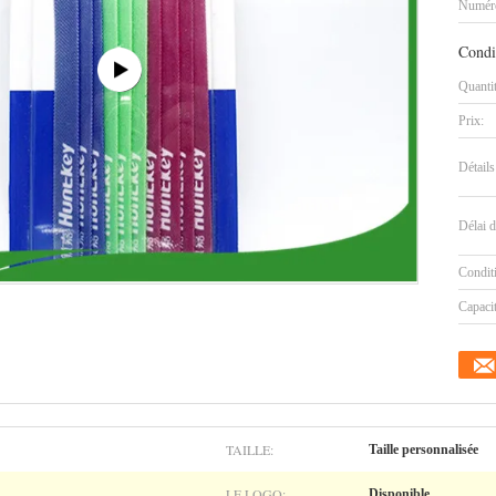
Numéro
Condi
Quanti
Prix:
Détails
Délai d
Condit
Capaci
TAILLE:
Taille personnalisée
LE LOGO:
Disponible