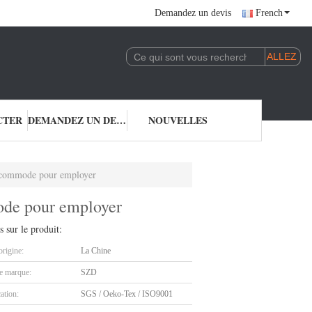
Demandez un devis
French
CTER
DEMANDEZ UN DEVIS
NOUVELLES
e commode pour employer
ode pour employer
s sur le produit:
origine:
La Chine
 marque:
SZD
cation:
SGS / Oeko-Tex / ISO9001