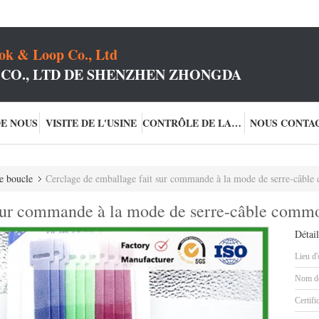
k & Loop Co., Ltd
 CO., LTD DE SHENZHEN ZHONGDA
DE NOUS
VISITE DE L'USINE
CONTRÔLE DE LA QUALITÉ
NOUS CONTA
de boucle
Cerclage de emballage fait sur commande à la mode de serre-câbl
 sur commande à la mode de serre-câble comm
Détail
Lieu d'
Nom de
Certifi