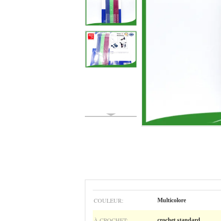
COULEUR:
Multicolore
À CROCHET:
crochet standard