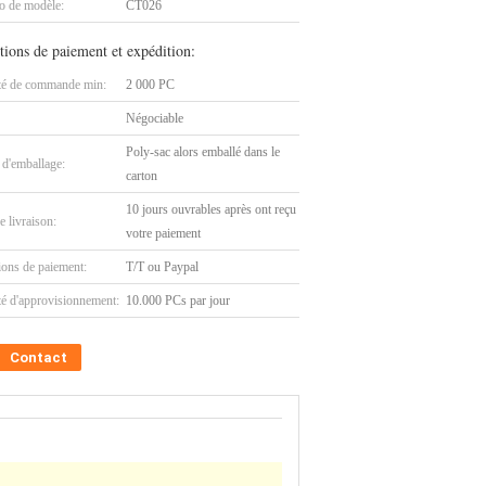
 de modèle:
CT026
tions de paiement et expédition:
té de commande min:
2 000 PC
Négociable
Poly-sac alors emballé dans le
 d'emballage:
carton
10 jours ouvrables après ont reçu
e livraison:
votre paiement
ions de paiement:
T/T ou Paypal
té d'approvisionnement:
10.000 PCs par jour
Contact