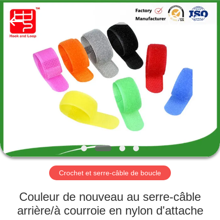
Shenzhen
Zhongda
Hook
&
Loop
Co.,
Ltd.
All
À
Rights
Reserved.
LA
MAISON
PRODUITS
À
PROPOS
Crochet et serre-câble de boucle
DE
NOUS
Couleur de nouveau au serre-câble
arrière/à courroie en nylon d'attache