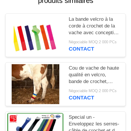
produits similaires
DEMANDEZ
UN DEVIS
La bande velcro à la
corde à crochet de la
PLAN
vache avec conception
auto-accrochante et
DU
Négociable MOQ:2 000 PCs
sélection de couleurs
CONTACT
SITE
variées
POLITIQUE
Cou de vache de haute
qualité en velcro,
DE
bande de crochet,
CONFIDENTIALITÉ
corde à boucle
Négociable MOQ:2 000 PCs
15*180mm
CONTACT
personnalisable
Special un -
Enveloppez les serres-
câble de crochet et de