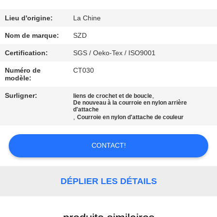
VISITE
DE
Lieu d'origine:
La Chine
L'USINE
Nom de marque:
SZD
Certification:
SGS / Oeko-Tex / ISO9001
CONTRÔLE
Numéro de
CT030
modèle:
DE
Surligner:
,
LA
liens de crochet et de boucle
De nouveau à la courroie en nylon arrière
d'attache
QUALITÉ
,
Courroie en nylon d'attache de couleur
NOUS
CONTACT!
CONTACTER
DÉPLIER LES DÉTAILS
NOUVELLES