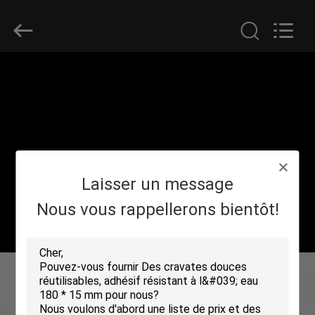
Shenzhen
Zhongda
Hook
&
Loop
Co.,
Ltd.
All
À
Rights
Reserved.
LA
MAISON
PRODUITS
Laisser un message
À
Nous vous rappellerons bientôt!
PROPOS
DE
NOUS