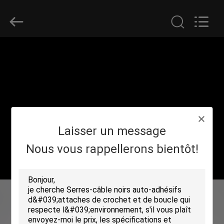
Shenzhen
Zhongda
Hook
&
Loop
Co.,
Ltd.
All
À
Rights
Reserved.
LA
MAISON
PRODUITS
Laisser un message
À
Nous vous rappellerons bientôt!
PROPOS
DE
NOUS