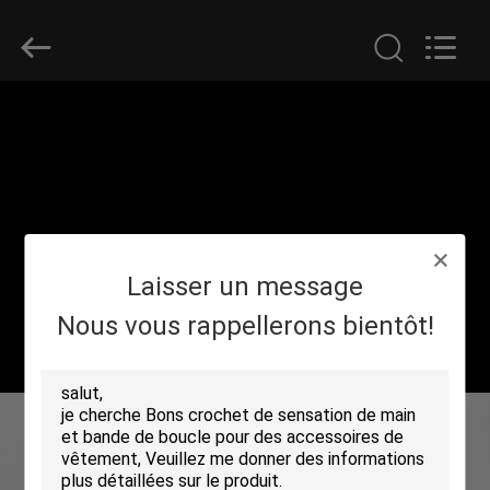
Shenzhen
Zhongda
Hook
&
Loop
Co.,
Ltd.
All
À
Rights
Reserved.
LA
MAISON
PRODUITS
Laisser un message
À
Nous vous rappellerons bientôt!
PROPOS
DE
NOUS