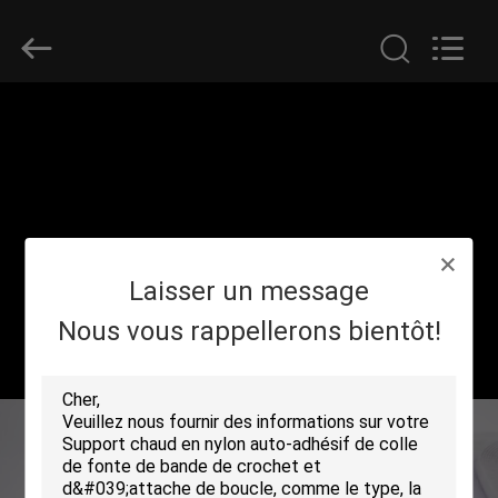
Shenzhen
Zhongda
Hook
&
Loop
Co.,
Ltd.
All
À
Rights
Reserved.
LA
MAISON
PRODUITS
Laisser un message
À
Nous vous rappellerons bientôt!
PROPOS
DE
NOUS