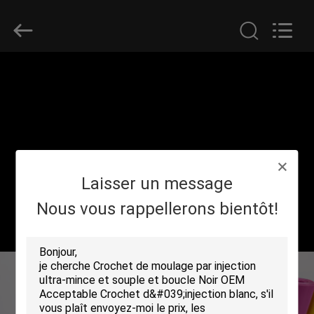
Shenzhen
Zhongda
Hook
&
Loop
Co.,
Ltd.
All
À
Rights
Reserved.
LA
MAISON
PRODUITS
Laisser un message
À
Nous vous rappellerons bientôt!
PROPOS
DE
NOUS