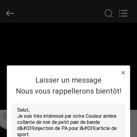
Shenzhen
Zhongda
Hook
&
Loop
Co.,
Ltd.
All
À
Rights
Reserved.
LA
MAISON
PRODUITS
Laisser un message
À
Nous vous rappellerons bientôt!
PROPOS
DE
NOUS